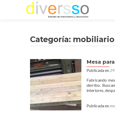
Categoría:
mobiliario
Mesa par
Publicada en
29
Fabricando mesa
derribo. Buscam
interiores, des
Publicada en
mo