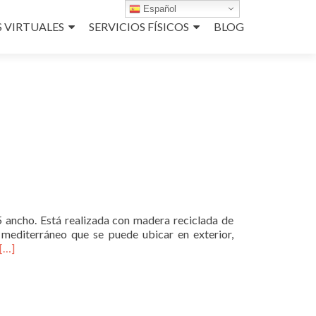
Español
S VIRTUALES
SERVICIOS FÍSICOS
BLOG
 ancho. Está realizada con madera reciclada de
 mediterráneo que se puede ubicar en exterior,
Leer
[…]
másMesa
para
showroom