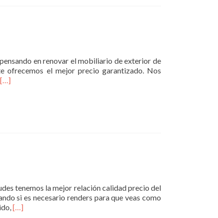
s pensando en renovar el mobiliario de exterior de
te ofrecemos el mejor precio garantizado. Nos
Leer
[…]
másMobiliario
Exterior
dudes tenemos la mejor relación calidad precio del
ando si es necesario renders para que veas como
Leer
ido,
[…]
másMobiliario